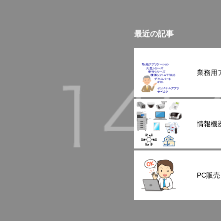
最近の記事
業務用
情報機
PC販