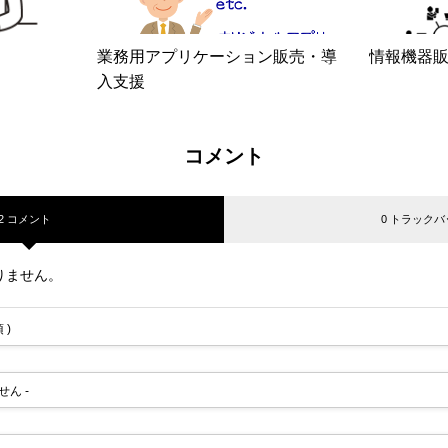
業務用アプリケーション販売・導
情報機器
入支援
コメント
2 コメント
0 トラックバ
りません。
 )
せん -